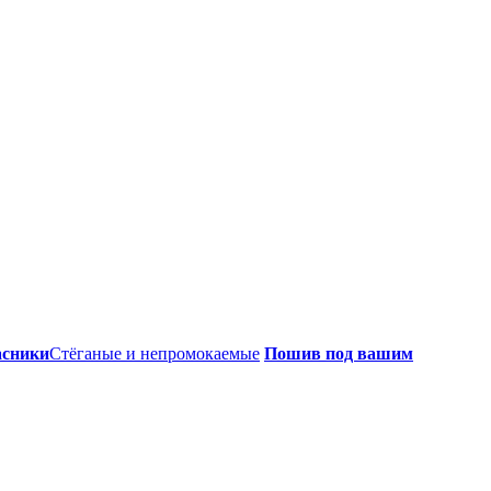
асники
Стёганые и непромокаемые
Пошив под вашим