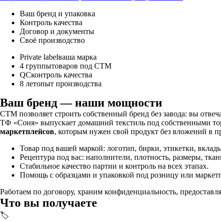
Ваш бренд и упаковка
Контроль качества
Договор и документы
Своё производство
Private label
ваша марка
4 группы
товаров под СТМ
QC
контроль качества
8 лет
опыт производства
Ваш бренд — наши мощности
СТМ позволяет строить собственный бренд без завода: вы отвеча
ТФ «Соня» выпускает домашний текстиль под собственными торг
маркетплейсов
, которым нужен свой продукт без вложений в п
Товар под вашей маркой: логотип, бирки, этикетки, вклад
Рецептура под вас: наполнители, плотность, размеры, тка
Стабильное качество партии и контроль на всех этапах.
Помощь с образцами и упаковкой под розницу или маркет
Работаем по договору, храним конфиденциальность, предоставл
Что вы получаете
🏷️