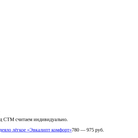
й
од СТМ считаем индивидуально.
деяло лёгкое «Эвкалипт комфорт»
780 — 975 руб.