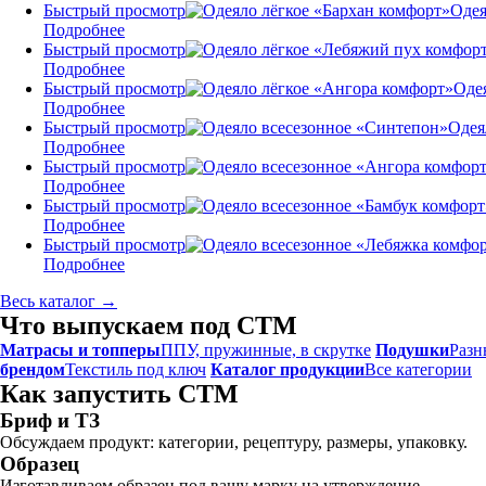
Быстрый просмотр
Одея
Подробнее
Быстрый просмотр
Подробнее
Быстрый просмотр
Оде
Подробнее
Быстрый просмотр
Одея
Подробнее
Быстрый просмотр
Подробнее
Быстрый просмотр
Подробнее
Быстрый просмотр
Подробнее
Весь каталог →
Что выпускаем под СТМ
Матрасы и топперы
ППУ, пружинные, в скрутке
Подушки
Разн
брендом
Текстиль под ключ
Каталог продукции
Все категории
Как запустить СТМ
Бриф и ТЗ
Обсуждаем продукт: категории, рецептуру, размеры, упаковку.
Образец
Изготавливаем образец под вашу марку на утверждение.