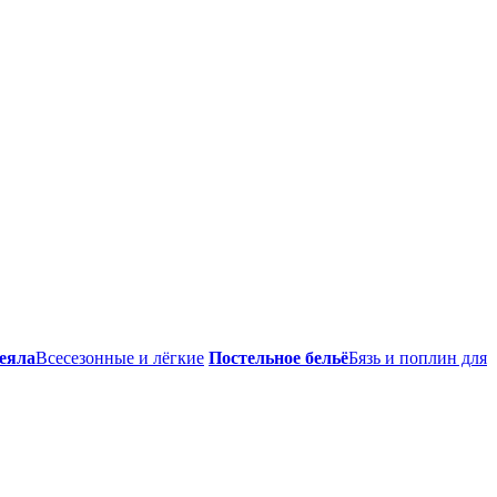
еяла
Всесезонные и лёгкие
Постельное бельё
Бязь и поплин для