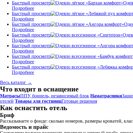
Быстрый просмотр
Одея
Подробнее
Быстрый просмотр
Подробнее
Быстрый просмотр
Оде
Подробнее
Быстрый просмотр
Одея
Подробнее
Быстрый просмотр
Подробнее
Быстрый просмотр
Подробнее
Быстрый просмотр
Подробнее
Весь каталог →
Что входит в оснащение
Матрасы
ППУ, боннель, независимый блок
Наматрасники
Защи
отелей
Товары для гостиниц
Готовые решения
Как оснастить отель
Бриф
Рассказываете о фонде: сколько номеров, размеры кроватей, клас
Ведомость и прайс
Составляем полную ведомость текстиля и оптовый прайс, присы