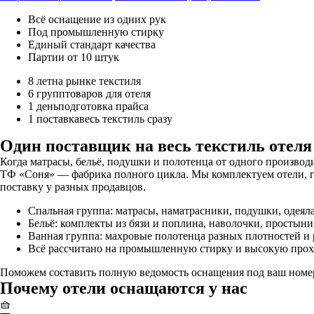
Всё оснащение из одних рук
Под промышленную стирку
Единый стандарт качества
Партии от 10 штук
8 лет
на рынке текстиля
6 групп
товаров для отеля
1 день
подготовка прайса
1 поставка
весь текстиль сразу
Один поставщик на весь текстиль отеля
Когда матрасы, бельё, подушки и полотенца от одного производ
ТФ «Соня» — фабрика полного цикла. Мы комплектуем отели, г
поставку у разных продавцов.
Спальная группа: матрасы, наматрасники, подушки, одеяла
Бельё: комплекты из бязи и поплина, наволочки, простыни
Ванная группа: махровые полотенца разных плотностей и 
Всё рассчитано на промышленную стирку и высокую прох
Поможем составить полную ведомость оснащения под ваш номерн
Почему отели оснащаются у нас
🧺