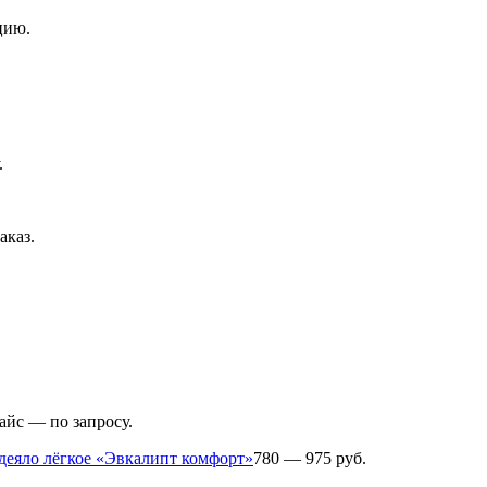
цию.
.
аказ.
айс — по запросу.
деяло лёгкое «Эвкалипт комфорт»
780 — 975 руб.